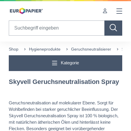
Table Of Content
sr.skip-to.main-content
sr.skip-to.table-of-contents
sr.skip-to.main-navigation
Search
Shop
Hygieneprodukte
Geruchsneutralisierer
Skyv
Kategorie
Skyvell Geruchsneutralisation Spray
Geruchsneutralisation auf molekularer Ebene. Sorgt für
Wohlbefinden bei starker geruchlicher Beeinflussung. Der
Skyvell Geruchsneutralisation Spray ist 100 % biologisch,
mit natürlichen ätherischen Ölen und hinterlässt keine
Flecken. Besonders geeignet bei vorübergehender